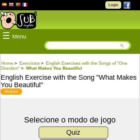
Login
☰
Menu
Home
>
Exercícios
>
English Exercises with the Songs of "One
Direction"
>
What Makes You Beautiful
English Exercise with the Song "What Makes
You Beautiful"
Medium
Selecione o modo de jogo
Quiz