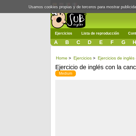
Usamos cookies propias y de terceros para mostrar publici
Ejercicios
Lista de reproducción
Cont
A
B
C
D
E
F
G
Home
>
Ejercicios
>
Ejercicios de inglé
Ejercicio de inglés con la can
Medium