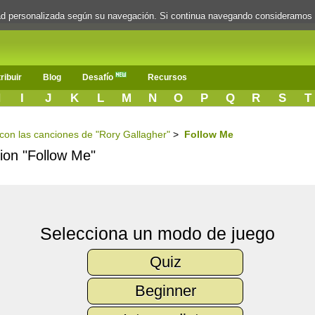
dad personalizada según su navegación. Si continua navegando consideramos
ribuir
Blog
Desafío
Recursos
H
I
J
K
L
M
N
O
P
Q
R
S
T
s con las canciones de "Rory Gallagher"
>
Follow Me
cion "Follow Me"
Selecciona un modo de juego
Quiz
Beginner