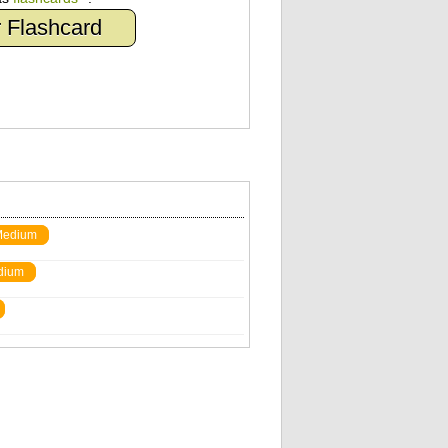
 Flashcard
edium
dium