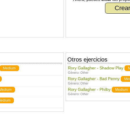
Crear
Otros ejercicios
Rory Gallagher - Shadow Play
Medium
M
Género:
Other
Rory Gallagher - Bad Penny
Me
Género:
Other
Rory Gallagher - Philby
Medium
Medium
Género:
Other
edium