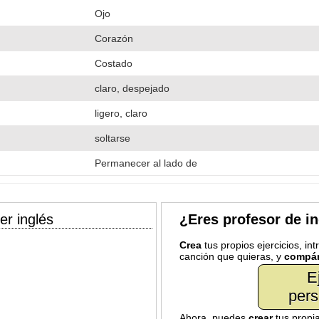
Ojo
Corazón
Costado
claro, despejado
ligero, claro
soltarse
Permanecer al lado de
er inglés
¿Eres profesor de i
Crea
tus propios ejercicios, in
canción que quieras, y
compár
E
pers
Ahora, puedes
crear
tus propi