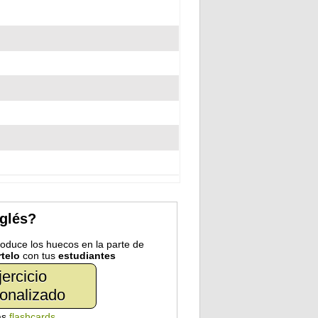
nglés?
troduce los huecos en la parte de
telo
con tus
estudiantes
jercicio
onalizado
as
flashcards
.