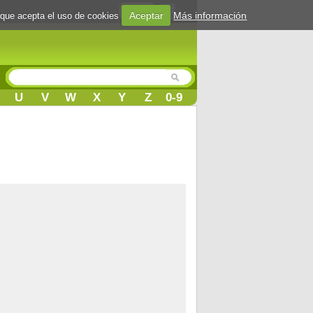
Login
Aceptar
Más información
 que acepta el uso de cookies
U
V
W
X
Y
Z
0-9