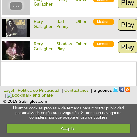
Play
Gallagher
Rory
Bad
Other
Medium
Play
Gallagher
Penny
Rory
Shadow
Other
Medium
Play
Gallagher
Play
Legal
|
Política de Privacidad
|
Contáctanos
| Síguenos
|
© 2019 Subingles.com
Usamos cookies propias y de terceros para mostrar publicidad
personalizada según su navegación. Si continua navegando
consideramos que acepta el uso de cookies
Aceptar