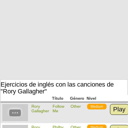
Ejercicios de inglés con las canciones de
"Rory Gallagher"
Título
Género
Nivel
Rory
Follow
Other
Medium
Play
Gallagher
Me
Rory
Philby
Other
Medium