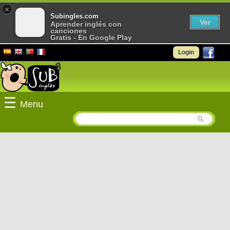
×
Subingles.com
Ver
Aprender inglés con
canciones
Gratis - En Google Play
Login
☰
Menu