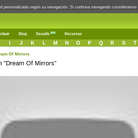
dad personalizada según su navegación. Si continua navegando consideramos
ribuir
Blog
Desafío
Recursos
H
I
J
K
L
M
N
O
P
Q
R
S
T
eam Of Mirrors
n "Dream Of Mirrors"