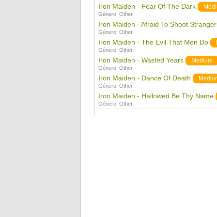
Iron Maiden - Fear Of The Dark
Med
Género:
Other
Iron Maiden - Afraid To Shoot Stranger
Género:
Other
Iron Maiden - The Evil That Men Do
Género:
Other
Iron Maiden - Wasted Years
Medium
Género:
Other
Iron Maiden - Dance Of Death
Mediu
Género:
Other
Iron Maiden - Hallowed Be Thy Name
Género:
Other