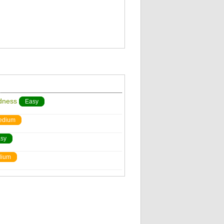
adness
Easy
edium
sy
ium