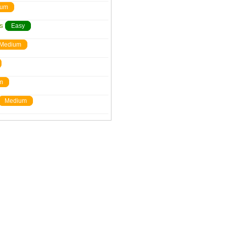
ium
s
Easy
Medium
m
Medium