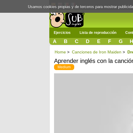
Usamos cookies propias y de terceros para mostrar publici
Ejercicios
Lista de reproducción
Cont
A
B
C
D
E
F
G
Home
>
Canciones de Iron Maiden
>
Dr
Aprender inglés con la canció
Medium