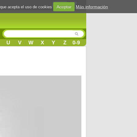
Login
Aceptar
Más información
 que acepta el uso de cookies
U
V
W
X
Y
Z
0-9