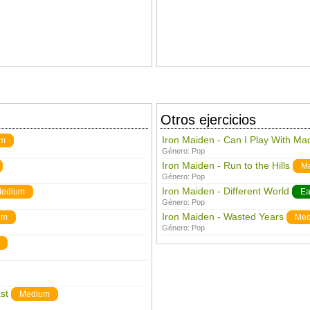
Otros ejercicios
Iron Maiden - Can I Play With M
um
Género:
Pop
Iron Maiden - Run to the Hills
M
Género:
Pop
Iron Maiden - Different World
edium
Ea
Género:
Pop
Iron Maiden - Wasted Years
um
Med
Género:
Pop
st
Medium