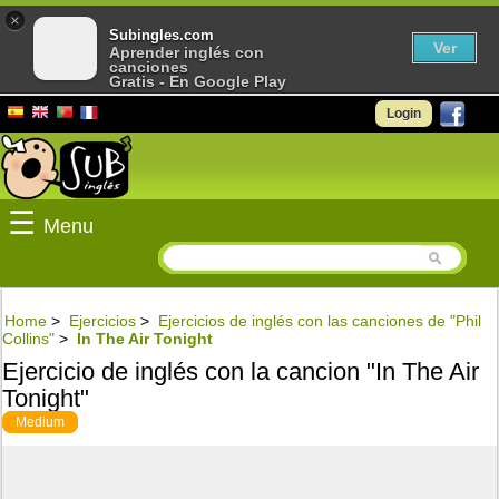
×
Subingles.com
Ver
Aprender inglés con
canciones
Gratis - En Google Play
Login
☰
Menu
Home
>
Ejercicios
>
Ejercicios de inglés con las canciones de "Phil
Collins"
>
In The Air Tonight
Ejercicio de inglés con la cancion "In The Air
Tonight"
Medium