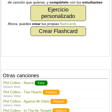
de canción que quieras, y
compártelo
con tus
estudiantes
Ejercicio
personalizado
Ahora, puedes
crear
tus propias
flashcards
.
Crear Flashcard
Otras canciones
Phil Collins - Mama
Easy
Género:
Rock
Phil Collins - Two Hearts
Medium
Género:
Other
Phil Collins - Against All Odds
Medium
Género:
Other
Phil Collins - In The Air Tonight
Medium