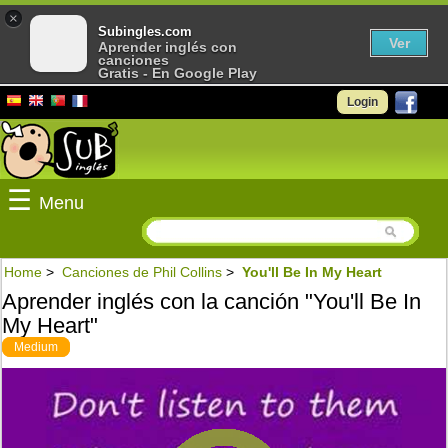
×
Subingles.com
Ver
Aprender inglés con
canciones
Gratis - En Google Play
Login
☰
Menu
Home
>
Canciones de Phil Collins
>
You'll Be In My Heart
Aprender inglés con la canción "You'll Be In
My Heart"
Medium