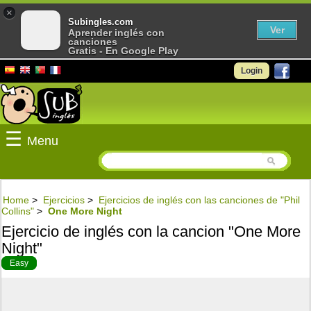
×
Subingles.com
Ver
Aprender inglés con
canciones
Gratis - En Google Play
Login
☰
Menu
Home
>
Ejercicios
>
Ejercicios de inglés con las canciones de "Phil
Collins"
>
One More Night
Ejercicio de inglés con la cancion "One More
Night"
Easy