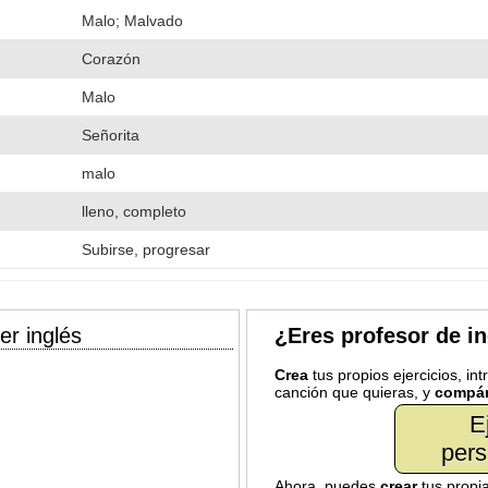
Malo; Malvado
Corazón
Malo
Señorita
malo
lleno, completo
Subirse, progresar
er inglés
¿Eres profesor de i
Crea
tus propios ejercicios, in
canción que quieras, y
compár
E
pers
Ahora, puedes
crear
tus propi