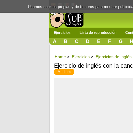
Usamos cookies propias y de terceros para mostrar publici
Ejercicios
Lista de reproducción
Cont
A
B
C
D
E
F
G
Home
>
Ejercicios
>
Ejercicios de inglés
Ejercicio de inglés con la ca
Medium