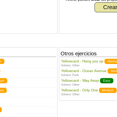
Crear
Otros ejercicios
Yellowcard - Hang you up
m
Medi
Género:
Other
Yellowcard - Ocean Avenue
Med
Género:
Punk
Yellowcard - Way Away
ium
Easy
Género:
Other
Yellowcard - Only One
um
Medium
Género:
Other