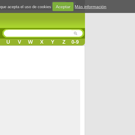
Login
Aceptar
Más información
 que acepta el uso de cookies
U
V
W
X
Y
Z
0-9