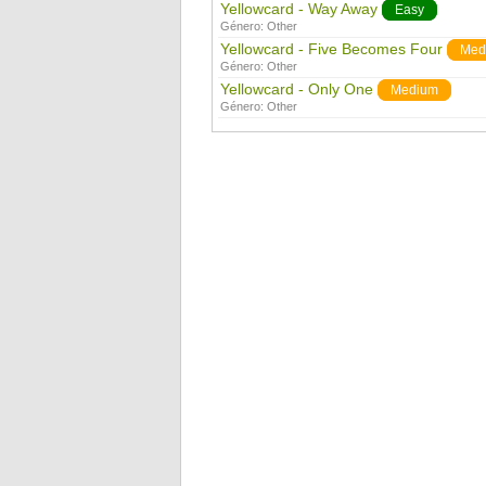
Yellowcard - Way Away
Easy
Género:
Other
Yellowcard - Five Becomes Four
Med
Género:
Other
Yellowcard - Only One
Medium
Género:
Other