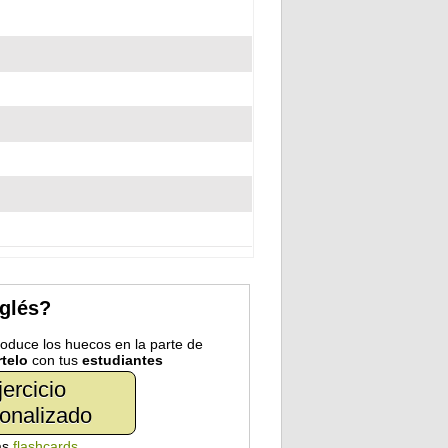
nglés?
troduce los huecos en la parte de
telo
con tus
estudiantes
jercicio
onalizado
as
flashcards
.