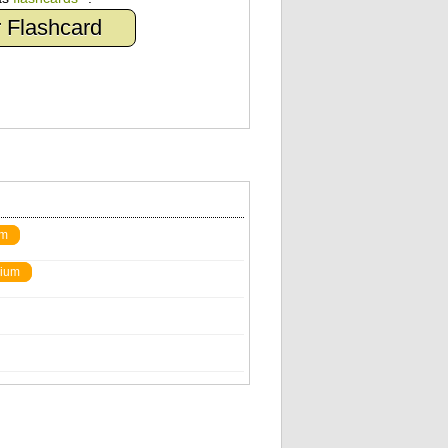
 Flashcard
um
ium