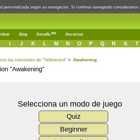
dad personalizada según su navegación. Si continua navegando consideramos
ribuir
Blog
Desafío
Recursos
H
I
J
K
L
M
N
O
P
Q
R
S
T
 con las canciones de "Yellowcard"
>
Awakening
ncion "Awakening"
Selecciona un modo de juego
Quiz
Beginner