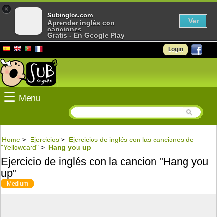
×
Subingles.com
Ver
Aprender inglés con
canciones
Gratis - En Google Play
Login
☰
Menu
Home
>
Ejercicios
>
Ejercicios de inglés con las canciones de
"Yellowcard"
>
Hang you up
Ejercicio de inglés con la cancion "Hang you
up"
Medium