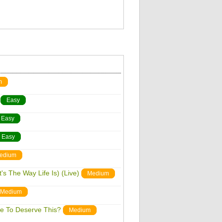
m
Easy
Easy
Easy
edium
's The Way Life Is) (Live)
Medium
Medium
e To Deserve This?
Medium