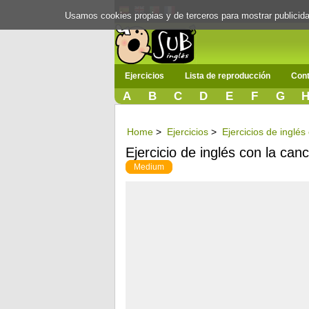
Usamos cookies propias y de terceros para mostrar publici
Ejercicios
Lista de reproducción
Cont
A
B
C
D
E
F
G
Home
>
Ejercicios
>
Ejercicios de inglé
Ejercicio de inglés con la can
Medium