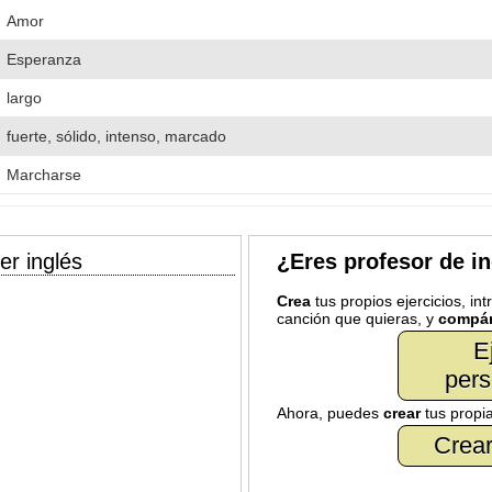
Amor
Esperanza
largo
fuerte, sólido, intenso, marcado
Marcharse
er inglés
¿Eres profesor de i
Crea
tus propios ejercicios, in
canción que quieras, y
compár
E
pers
Ahora, puedes
crear
tus propi
Crear