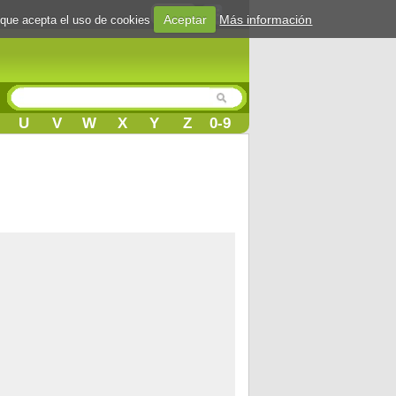
Login
Aceptar
Más información
 que acepta el uso de cookies
U
V
W
X
Y
Z
0-9