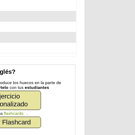
nglés?
troduce los huecos en la parte de
telo
con tus
estudiantes
jercicio
onalizado
as
flashcards
.
 Flashcard