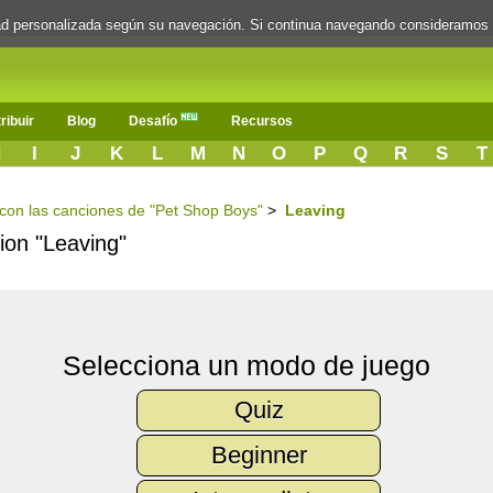
dad personalizada según su navegación. Si continua navegando consideramos
ribuir
Blog
Desafío
Recursos
H
I
J
K
L
M
N
O
P
Q
R
S
T
s con las canciones de "Pet Shop Boys"
>
Leaving
cion "Leaving"
Selecciona un modo de juego
Quiz
Beginner