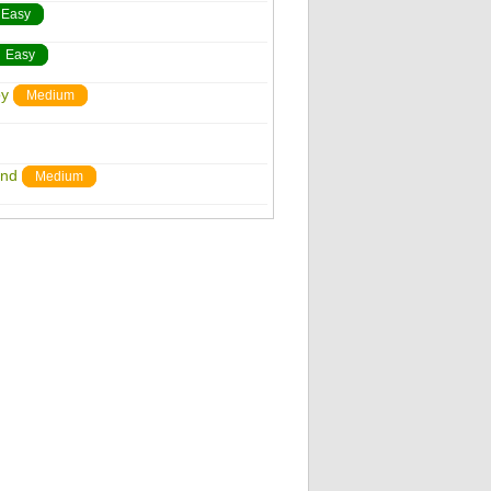
Easy
Easy
oy
Medium
ind
Medium