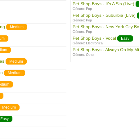
Pet Shop Boys - It's A Sin (Live)
Género:
Pop
Pet Shop Boys - Suburbia (Live)
Género:
Pop
ing
Pet Shop Boys - New York City B
Medium
Género:
Pop
Pet Shop Boys - Vocal
ium
Easy
Género:
Electronica
Pet Shop Boys - Always On My M
dium
Género:
Other
ces
Medium
on
Medium
edium
Medium
Easy