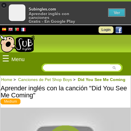
×
Subingles.com
Ver
Aprender inglés con
canciones
Gratis - En Google Play
Login
☰
Menu
Home
>
Canciones de Pet Shop Boys
>
Did You See Me Coming
Aprender inglés con la canción "Did You See
Me Coming"
Medium