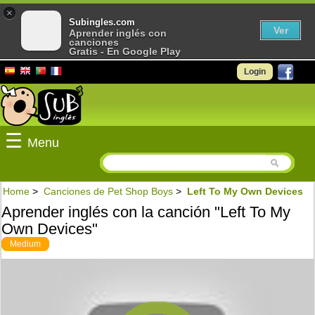
×
Subingles.com
Ver
Aprender inglés con
canciones
Gratis - En Google Play
Login
☰
Menu
Home
>
Canciones de Pet Shop Boys
>
Left To My Own Devices
Aprender inglés con la canción "Left To My
Own Devices"
Medium