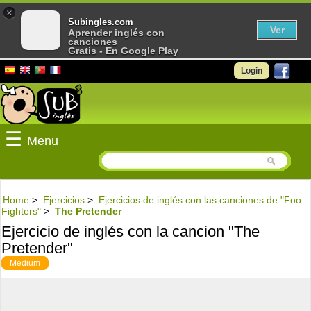
×
Subingles.com
Ver
Aprender inglés con
canciones
Gratis - En Google Play
Login
☰
Menu
Home
>
Ejercicios
>
Ejercicios de inglés con las canciones de "Foo
Fighters"
>
The Pretender
Ejercicio de inglés con la cancion "The
Pretender"
Medium