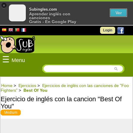
×
Subingles.com
Ver
Aprender inglés con
canciones
Gratis - En Google Play
Login
☰
Menu
Home
>
Ejercicios
>
Ejercicios de inglés con las canciones de "Foo
Fighters"
>
Best Of You
Ejercicio de inglés con la cancion "Best Of
You"
Medium