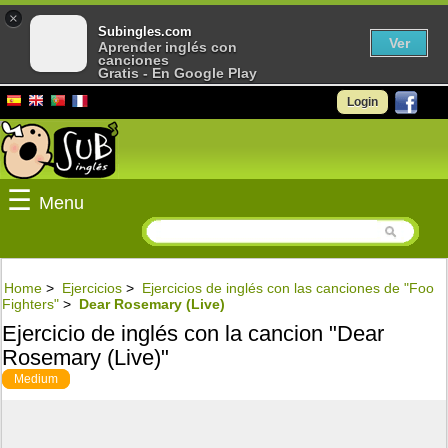
×
Subingles.com
Ver
Aprender inglés con
canciones
Gratis - En Google Play
Login
☰
Menu
Home
>
Ejercicios
>
Ejercicios de inglés con las canciones de "Foo
Fighters"
>
Dear Rosemary (Live)
Ejercicio de inglés con la cancion "Dear
Rosemary (Live)"
Medium