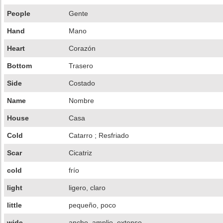
People
Gente
Hand
Mano
Heart
Corazón
Bottom
Trasero
Side
Costado
Name
Nombre
House
Casa
Cold
Catarro ; Resfriado
Scar
Cicatriz
cold
frío
light
ligero, claro
little
pequeño, poco
wide
ancho, amplio, extenso