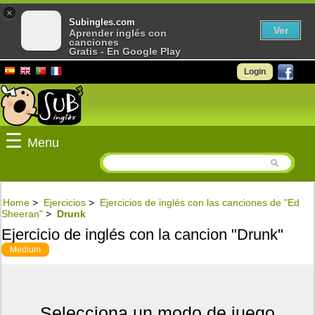
×
Subingles.com
Ver
Aprender inglés con
canciones
Gratis - En Google Play
Login
☰
Menu
Home
>
Ejercicios
>
Ejercicios de inglés con las canciones de "Ed
Sheeran"
>
Drunk
Ejercicio de inglés con la cancion "Drunk"
Medium
Selecciona un modo de juego