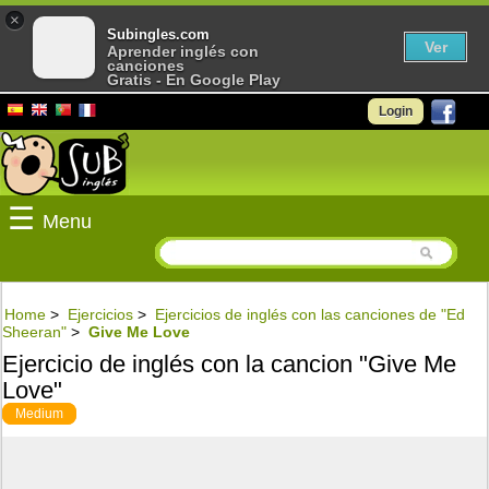
×
Subingles.com
Ver
Aprender inglés con
canciones
Gratis - En Google Play
Login
☰
Menu
Home
>
Ejercicios
>
Ejercicios de inglés con las canciones de "Ed
Sheeran"
>
Give Me Love
Ejercicio de inglés con la cancion "Give Me
Love"
Medium