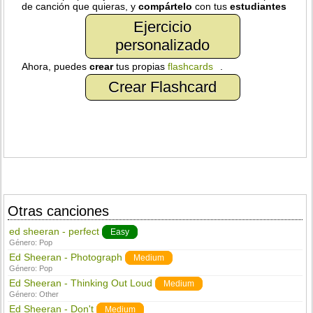
de canción que quieras, y
compártelo
con tus
estudiantes
Ejercicio
personalizado
Ahora, puedes
crear
tus propias
flashcards
.
Crear Flashcard
Otras canciones
ed sheeran - perfect
Easy
Género:
Pop
Ed Sheeran - Photograph
Medium
Género:
Pop
Ed Sheeran - Thinking Out Loud
Medium
Género:
Other
Ed Sheeran - Don't
Medium