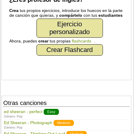
Crea
tus propios ejercicios, introduce los huecos en la parte
de canción que quieras, y
compártelo
con tus
estudiantes
Ejercicio
personalizado
Ahora, puedes
crear
tus propias
flashcards
.
Crear Flashcard
Otras canciones
ed sheeran - perfect
Easy
Género:
Pop
Ed Sheeran - Photograph
Medium
Género:
Pop
Ed Sheeran - Thinking Out Loud