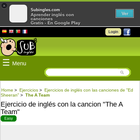
×
Subingles.com
Ver
Aprender inglés con
canciones
Gratis - En Google Play
Login
☰
Menu
Home
>
Ejercicios
>
Ejercicios de inglés con las canciones de "Ed
Sheeran"
>
The A Team
Ejercicio de inglés con la cancion "The A
Team"
Easy