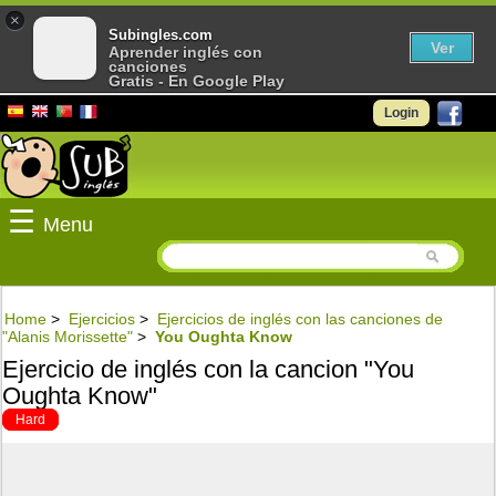
×
Subingles.com
Ver
Aprender inglés con
canciones
Gratis - En Google Play
Login
☰
Menu
Home
>
Ejercicios
>
Ejercicios de inglés con las canciones de
"Alanis Morissette"
>
You Oughta Know
Ejercicio de inglés con la cancion "You
Oughta Know"
Hard