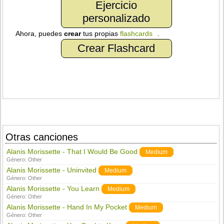
Ejercicio
personalizado
Ahora, puedes
crear
tus propias
flashcards
.
Crear Flashcard
Otras canciones
Alanis Morissette - That I Would Be Good
Medium
Género:
Other
Alanis Morissette - Uninvited
Medium
Género:
Other
Alanis Morissette - You Learn
Medium
Género:
Other
Alanis Morissette - Hand In My Pocket
Medium
Género:
Other