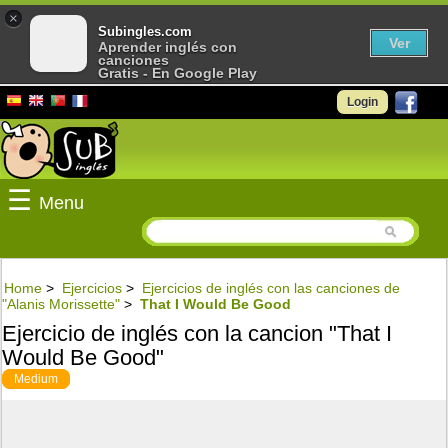
×
Subingles.com
Ver
Aprender inglés con
canciones
Gratis - En Google Play
Login
☰
Menu
Home
>
Ejercicios
>
Ejercicios de inglés con las canciones de
"Alanis Morissette"
>
That I Would Be Good
Ejercicio de inglés con la cancion "That I
Would Be Good"
Medium