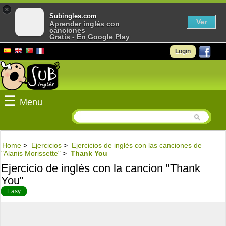
×
Subingles.com
Ver
Aprender inglés con
canciones
Gratis - En Google Play
Login
☰
Menu
Home
>
Ejercicios
>
Ejercicios de inglés con las canciones de
"Alanis Morissette"
>
Thank You
Ejercicio de inglés con la cancion "Thank
You"
Easy