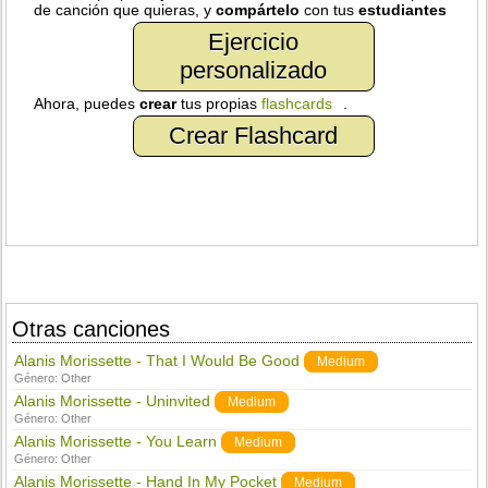
de canción que quieras, y
compártelo
con tus
estudiantes
Ejercicio
personalizado
Ahora, puedes
crear
tus propias
flashcards
.
Crear Flashcard
Otras canciones
Alanis Morissette - That I Would Be Good
Medium
Género:
Other
Alanis Morissette - Uninvited
Medium
Género:
Other
Alanis Morissette - You Learn
Medium
Género:
Other
Alanis Morissette - Hand In My Pocket
Medium