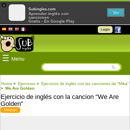
×
Subingles.com
Ver
Aprender inglés con
canciones
Gratis - En Google Play
Login
☰
Menu
Home
>
Ejercicios
>
Ejercicios de inglés con las canciones de "Mika"
>
We Are Golden
Ejercicio de inglés con la cancion "We Are
Golden"
Medium