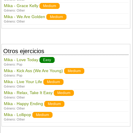
Mika - Grace Kelly
Medium
Género:
Other
Mika - We Are Golden
Medium
Género:
Other
Otros ejercicios
Mika - Love Today
Easy
Género:
Pop
Mika - Kick Ass (We Are Young)
Medium
Género:
Pop
Mika - Live Your Life
Medium
Género:
Other
Mika - Relax, Take It Easy
Medium
Género:
Other
Mika - Happy Ending
Medium
Género:
Other
Mika - Lollipop
Medium
Género:
Other