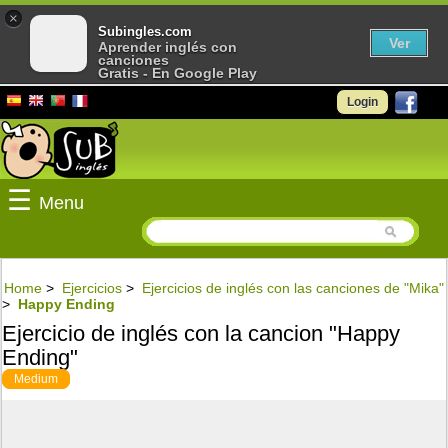
×
Subingles.com
Ver
Aprender inglés con
canciones
Gratis - En Google Play
Login
☰
Menu
Home
>
Ejercicios
>
Ejercicios de inglés con las canciones de "Mika"
>
Happy Ending
Ejercicio de inglés con la cancion "Happy
Ending"
Medium