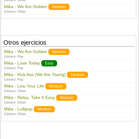
Género:
Other
Mika - We Are Golden
Medium
Género:
Other
Otros ejercicios
Mika - We Are Golden
Medium
Género:
Pop
Mika - Love Today
Easy
Género:
Pop
Mika - Kick Ass (We Are Young)
Medium
Género:
Pop
Mika - Live Your Life
Medium
Género:
Other
Mika - Relax, Take It Easy
Medium
Género:
Other
Mika - Lollipop
Medium
Género:
Other