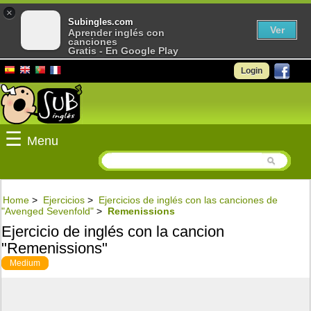
×
Subingles.com
Ver
Aprender inglés con
canciones
Gratis - En Google Play
Login
☰
Menu
Home
>
Ejercicios
>
Ejercicios de inglés con las canciones de
"Avenged Sevenfold"
>
Remenissions
Ejercicio de inglés con la cancion
"Remenissions"
Medium