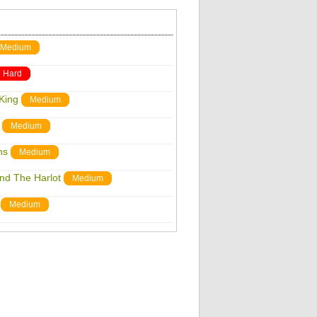
Medium
Hard
King
Medium
Medium
ns
Medium
nd The Harlot
Medium
Medium