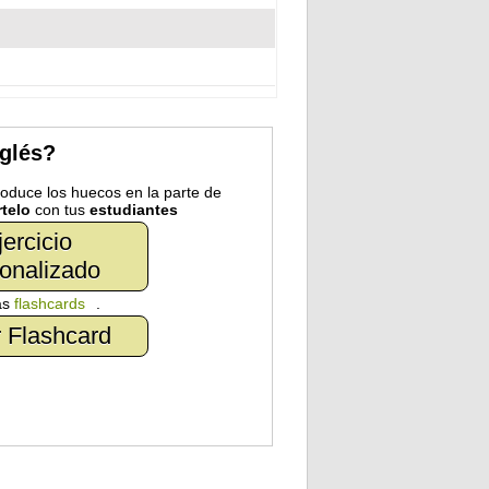
nglés?
troduce los huecos en la parte de
telo
con tus
estudiantes
jercicio
onalizado
as
flashcards
.
 Flashcard