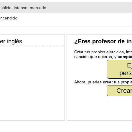
, sólido, intenso, marcado
encendido
er inglés
¿Eres profesor de i
Crea
tus propios ejercicios, in
canción que quieras, y
compár
E
pers
Ahora, puedes
crear
tus propi
Crear