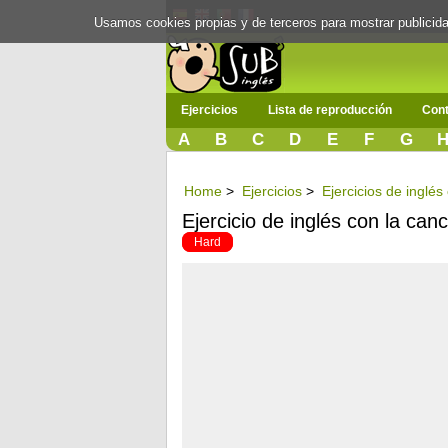
Usamos cookies propias y de terceros para mostrar publici
Ejercicios
Lista de reproducción
Cont
A
B
C
D
E
F
G
Home
>
Ejercicios
>
Ejercicios de inglé
Ejercicio de inglés con la can
Hard