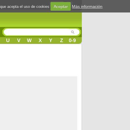
Login
Aceptar
Más información
 que acepta el uso de cookies
U
V
W
X
Y
Z
0-9