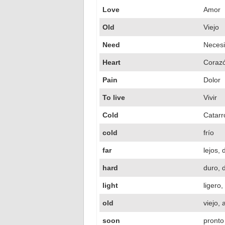
Love
Amor
Old
Viejo
Need
Neces
Heart
Coraz
Pain
Dolor
To live
Vivir
Cold
Catarr
cold
frío
far
lejos, 
hard
duro, di
light
ligero,
old
viejo,
soon
pronto