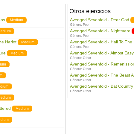
Otros ejercicios
ons
Avenged Sevenfold - Dear God
Medium
Género:
Pop
Avenged Sevenfold - Nightmare
edium
Género:
Pop
he Harlot
Avenged Sevenfold - Hail To The 
Medium
Género:
Pop
ure
Avenged Sevenfold - Almost Easy
Medium
Género:
Other
Avenged Sevenfold - Remenissio
ium
Género:
Other
Avenged Sevenfold - The Beast A
um
Género:
Other
Avenged Sevenfold - Bat Country
dium
Género:
Other
edium
ttered
Medium
dium