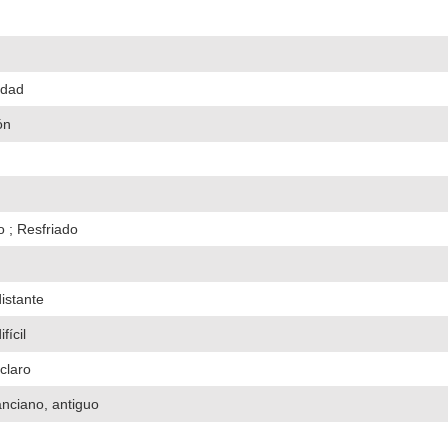
idad
ón
o ; Resfriado
distante
fícil
 claro
 anciano, antiguo