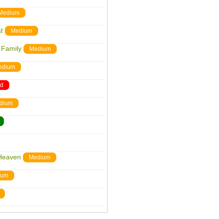
Medium
t
Medium
 Family
Medium
edium
rd
dium
 Heaven
Medium
ium