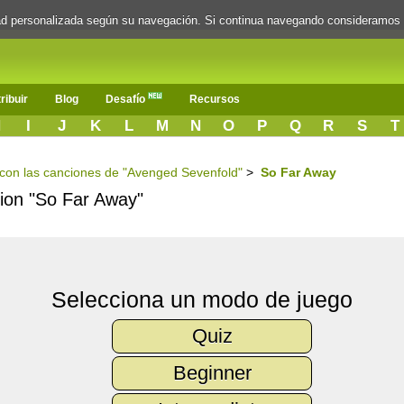
dad personalizada según su navegación. Si continua navegando consideramos
ribuir
Blog
Desafío
Recursos
H
I
J
K
L
M
N
O
P
Q
R
S
T
s con las canciones de "Avenged Sevenfold"
>
So Far Away
cion "So Far Away"
Selecciona un modo de juego
Quiz
Beginner