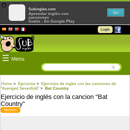
×
Subingles.com
Ver
Aprender inglés con
canciones
Gratis - En Google Play
Login
☰
Menu
Home
>
Ejercicios
>
Ejercicios de inglés con las canciones de
"Avenged Sevenfold"
>
Bat Country
Ejercicio de inglés con la cancion "Bat
Country"
Medium