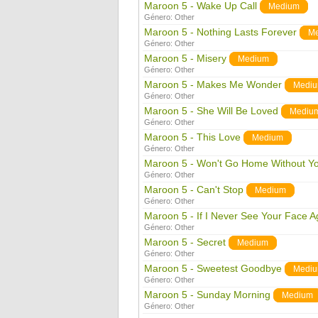
Maroon 5 - Wake Up Call
Medium
Género:
Other
Maroon 5 - Nothing Lasts Forever
M
Género:
Other
Maroon 5 - Misery
Medium
Género:
Other
Maroon 5 - Makes Me Wonder
Medi
Género:
Other
Maroon 5 - She Will Be Loved
Mediu
Género:
Other
Maroon 5 - This Love
Medium
Género:
Other
Maroon 5 - Won't Go Home Without Y
Género:
Other
Maroon 5 - Can't Stop
Medium
Género:
Other
Maroon 5 - If I Never See Your Face A
Género:
Other
Maroon 5 - Secret
Medium
Género:
Other
Maroon 5 - Sweetest Goodbye
Medi
Género:
Other
Maroon 5 - Sunday Morning
Medium
Género:
Other