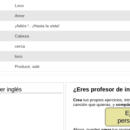
Loco
Amor
¡Adiós ! ; ¡Hasta la vista!
Cabeza
cerca
loco
Producir, salir
er inglés
¿Eres profesor de i
Crea
tus propios ejercicios, in
canción que quieras, y
compár
E
pers
Ahora, puedes
crear
tus propi