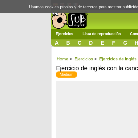
Usamos cookies propias y de terceros para mostrar publici
Ejercicios
Lista de reproducción
Cont
A
B
C
D
E
F
G
Home
>
Ejercicios
>
Ejercicios de inglé
Ejercicio de inglés con la can
Medium