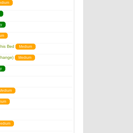
edium
y
um
his Bed
Medium
 Change)
Medium
y
Medium
ium
edium