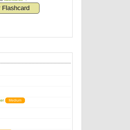
 Flashcard
er
Medium