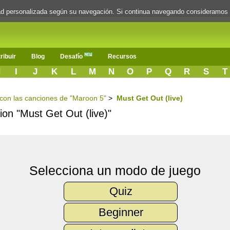
dad personalizada según su navegación. Si continua navegando consideramos
ribuir
Blog
Desafío
Recursos
H
I
J
K
L
M
N
O
P
Q
R
S
T
s con las canciones de "Maroon 5"
>
Must Get Out (live)
cion "Must Get Out (live)"
Selecciona un modo de juego
Quiz
Beginner