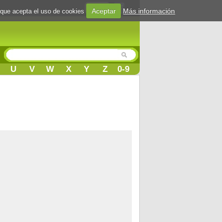
Login
Aceptar
Más información
 que acepta el uso de cookies
U
V
W
X
Y
Z
0-9