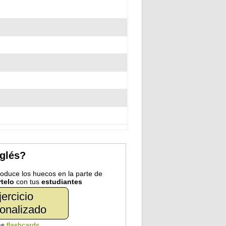
nglés?
troduce los huecos en la parte de
telo
con tus
estudiantes
jercicio
onalizado
as
flashcards
.