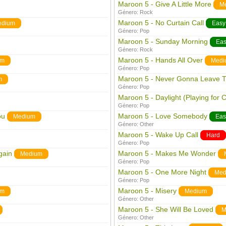
Maroon 5 - Give A Little More
M
Género:
Rock
Maroon 5 - No Curtain Call
edium
Easy
Género:
Pop
Maroon 5 - Sunday Morning
Eas
Género:
Rock
Maroon 5 - Hands All Over
um
Medi
Género:
Pop
Maroon 5 - Never Gonna Leave T
m
Género:
Pop
Maroon 5 - Daylight (Playing for
Género:
Pop
ou
Maroon 5 - Love Somebody
Medium
Eas
Género:
Other
Maroon 5 - Wake Up Call
Hard
Género:
Pop
gain
Maroon 5 - Makes Me Wonder
Medium
Género:
Pop
Maroon 5 - One More Night
Med
Género:
Pop
Maroon 5 - Misery
um
Medium
Género:
Other
Maroon 5 - She Will Be Loved
M
Género:
Other