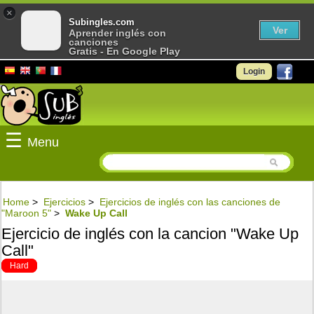
×
Subingles.com
Ver
Aprender inglés con
canciones
Gratis - En Google Play
Login
☰
Menu
Home
>
Ejercicios
>
Ejercicios de inglés con las canciones de
"Maroon 5"
>
Wake Up Call
Ejercicio de inglés con la cancion "Wake Up
Call"
Hard