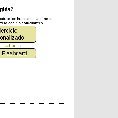
nglés?
troduce los huecos en la parte de
telo
con tus
estudiantes
jercicio
onalizado
as
flashcards
.
 Flashcard