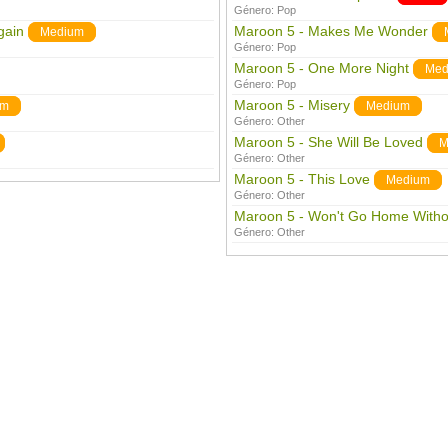
Género:
Pop
gain
Maroon 5 - Makes Me Wonder
Medium
Género:
Pop
Maroon 5 - One More Night
Med
Género:
Pop
Maroon 5 - Misery
um
Medium
Género:
Other
Maroon 5 - She Will Be Loved
M
Género:
Other
Maroon 5 - This Love
Medium
Género:
Other
Maroon 5 - Won't Go Home Witho
Género:
Other