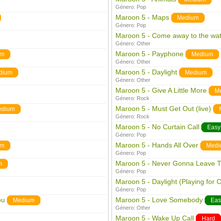
Género:
Pop
Maroon 5 - Maps
Medium
Género:
Pop
Maroon 5 - Come away to the wat
Género:
Other
Maroon 5 - Payphone
um
Medium
Género:
Other
Maroon 5 - Daylight
dium
Medium
Género:
Other
Maroon 5 - Give A Little More
M
Género:
Rock
Maroon 5 - Must Get Out (live)
edium
Género:
Rock
Maroon 5 - No Curtain Call
Easy
Género:
Pop
Maroon 5 - Hands All Over
um
Medi
Género:
Pop
Maroon 5 - Never Gonna Leave T
m
Género:
Pop
Maroon 5 - Daylight (Playing for
Género:
Pop
ou
Maroon 5 - Love Somebody
Medium
Eas
Género:
Other
Maroon 5 - Wake Up Call
Hard