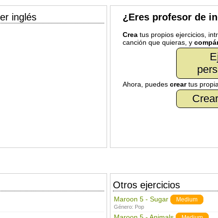
er inglés
¿Eres profesor de i
Crea
tus propios ejercicios, in
canción que quieras, y
compár
E
pers
Ahora, puedes
crear
tus propi
Crear
Otros ejercicios
Maroon 5 - Sugar
Medium
Género:
Pop
Maroon 5 - Animals
Medium