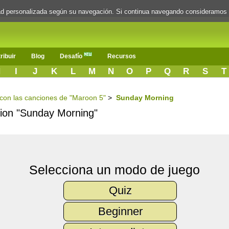
dad personalizada según su navegación. Si continua navegando consideramos
ribuir
Blog
Desafío
Recursos
H
I
J
K
L
M
N
O
P
Q
R
S
T
s con las canciones de "Maroon 5"
>
Sunday Morning
ncion "Sunday Morning"
Selecciona un modo de juego
Quiz
Beginner