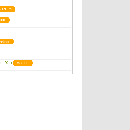
Medium
ium
edium
ut You
Medium