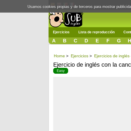
Usamos cookies propias y de terceros para mostrar publici
Ejercicios
Lista de reproducción
Cont
A
B
C
D
E
F
G
Home
>
Ejercicios
>
Ejercicios de inglé
Ejercicio de inglés con la ca
Easy