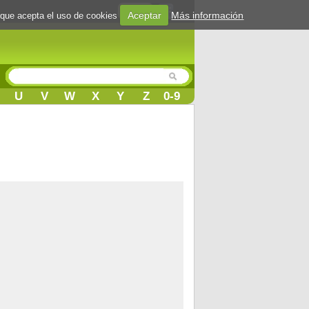
Login
Aceptar
Más información
 que acepta el uso de cookies
U
V
W
X
Y
Z
0-9