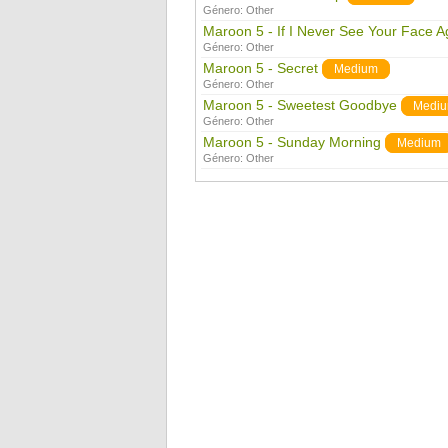
Género:
Other
Maroon 5 - If I Never See Your Face A
Género:
Other
Maroon 5 - Secret
Medium
Género:
Other
Maroon 5 - Sweetest Goodbye
Medi
Género:
Other
Maroon 5 - Sunday Morning
Medium
Género:
Other