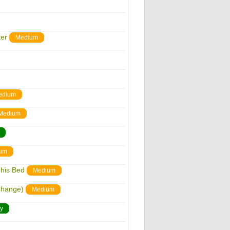
er
Medium
edium
Medium
um
his Bed
Medium
 Change)
Medium
y