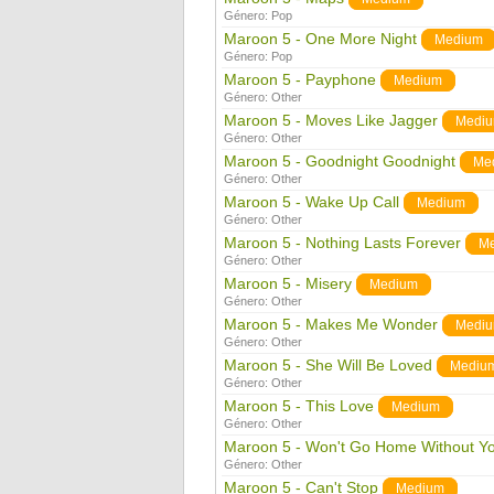
Género:
Pop
Maroon 5 - One More Night
Medium
Género:
Pop
Maroon 5 - Payphone
Medium
Género:
Other
Maroon 5 - Moves Like Jagger
Medi
Género:
Other
Maroon 5 - Goodnight Goodnight
Me
Género:
Other
Maroon 5 - Wake Up Call
Medium
Género:
Other
Maroon 5 - Nothing Lasts Forever
M
Género:
Other
Maroon 5 - Misery
Medium
Género:
Other
Maroon 5 - Makes Me Wonder
Medi
Género:
Other
Maroon 5 - She Will Be Loved
Mediu
Género:
Other
Maroon 5 - This Love
Medium
Género:
Other
Maroon 5 - Won't Go Home Without Y
Género:
Other
Maroon 5 - Can't Stop
Medium