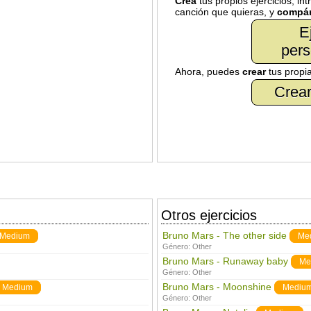
Crea
tus propios ejercicios, in
canción que quieras, y
compár
E
pers
Ahora, puedes
crear
tus propi
Crear
Otros ejercicios
Bruno Mars - The other side
Medium
Me
Género:
Other
Bruno Mars - Runaway baby
Me
Género:
Other
Bruno Mars - Moonshine
Medium
Mediu
Género:
Other