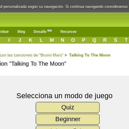
dad personalizada según su navegación. Si continua navegando consideramos
ribuir
Blog
Desafío
Recursos
H
I
J
K
L
M
N
O
P
Q
R
S
T
s con las canciones de "Bruno Mars"
>
Talking To The Moon
cion "Talking To The Moon"
Selecciona un modo de juego
Quiz
Beginner