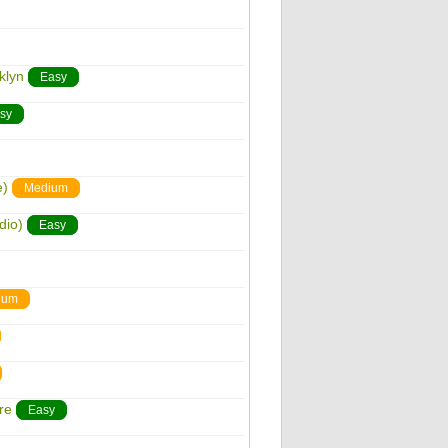
klyn
Easy
sy
e)
Medium
dio)
Easy
ium
re
Easy