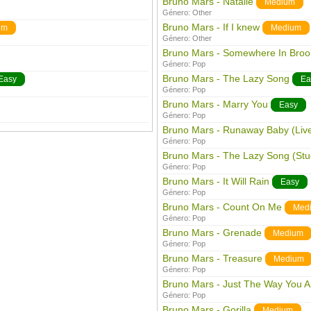
Bruno Mars - Natalie
Medium
Género:
Other
Bruno Mars - If I knew
um
Medium
Género:
Other
Bruno Mars - Somewhere In Broo
Género:
Pop
Bruno Mars - The Lazy Song
Easy
Ea
Género:
Pop
Bruno Mars - Marry You
Easy
Género:
Pop
Bruno Mars - Runaway Baby (Liv
Género:
Pop
Bruno Mars - The Lazy Song (Stu
Género:
Pop
Bruno Mars - It Will Rain
Easy
Género:
Pop
Bruno Mars - Count On Me
Med
Género:
Pop
Bruno Mars - Grenade
Medium
Género:
Pop
Bruno Mars - Treasure
Medium
Género:
Pop
Bruno Mars - Just The Way You A
Género:
Pop
Bruno Mars - Gorilla
Medium