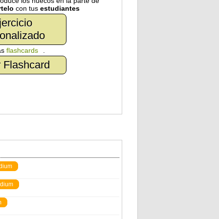
troduce los huecos en la parte de
telo
con tus
estudiantes
jercicio
onalizado
as
flashcards
.
 Flashcard
dium
dium
m