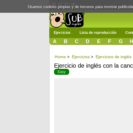
Usamos cookies propias y de terceros para mostrar publici
Ejercicios
Lista de reproducción
Cont
A
B
C
D
E
F
G
Home
>
Ejercicios
>
Ejercicios de inglé
Ejercicio de inglés con la can
Easy