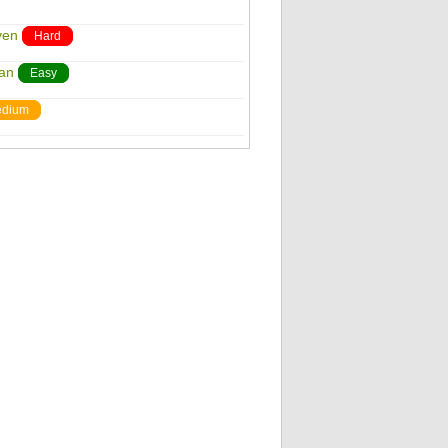
ven
Hard
an
Easy
dium