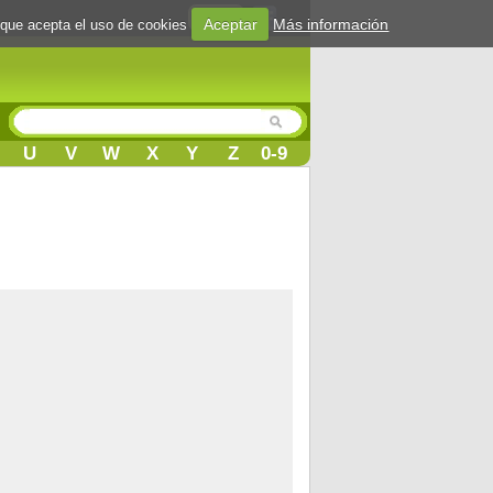
Login
Aceptar
Más información
 que acepta el uso de cookies
U
V
W
X
Y
Z
0-9