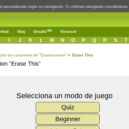
dad personalizada según su navegación. Si continua navegando consideramos
ribuir
Blog
Desafío
Recursos
H
I
J
K
L
M
N
O
P
Q
R
S
T
s con las canciones de "Evanescence"
>
Erase This
cion "Erase This"
Selecciona un modo de juego
Quiz
Beginner