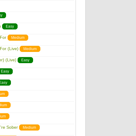
sy
n
Easy
 For
Medium
For (Live)
Medium
) (Live)
Easy
Easy
Easy
ium
dium
ium
're Sober
Medium