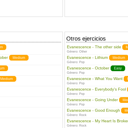
Otros ejercicios
Evanescence - The other side
um
M
Género:
Other
ober
Evanescence - Lithium
Medium
Medium
Género:
Pop
Evanescence - October
ium
Easy
Género:
Pop
Evanescence - What You Want
Medium
Género:
Pop
Evanescence - Everybody's Fool
Género:
Pop
Evanescence - Going Under
Me
Género:
Pop
Evanescence - Good Enough
M
Género:
Rock
Evanescence - My Heart Is Broke
Género:
Rock