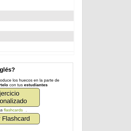
nglés?
troduce los huecos en la parte de
telo
con tus
estudiantes
jercicio
onalizado
as
flashcards
.
 Flashcard