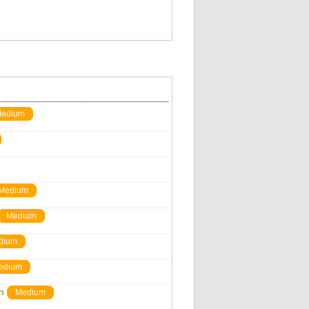
edium
Medium
Medium
dium
edium
n
Medium