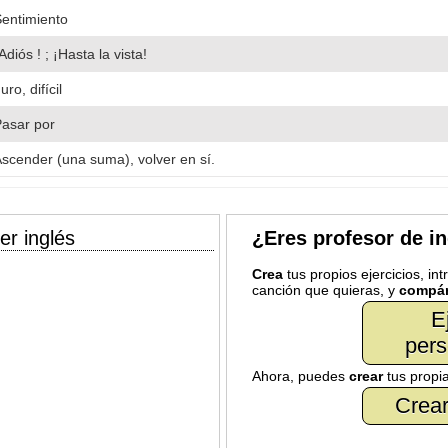
entimiento
Adiós ! ; ¡Hasta la vista!
uro, difícil
asar por
scender (una suma), volver en sí.
er inglés
¿Eres profesor de i
Crea
tus propios ejercicios, in
canción que quieras, y
compár
E
pers
Ahora, puedes
crear
tus propi
Crear