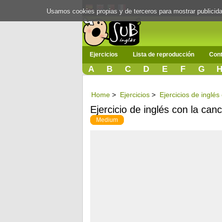
Usamos cookies propias y de terceros para mostrar publici
Ejercicios
Lista de reproducción
Cont
A
B
C
D
E
F
G
Home
>
Ejercicios
>
Ejercicios de inglé
Ejercicio de inglés con la can
Medium