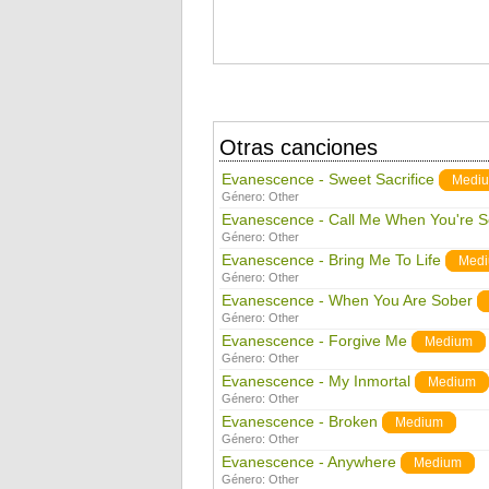
Otras canciones
Evanescence - Sweet Sacrifice
Medi
Género:
Other
Evanescence - Call Me When You're S
Género:
Other
Evanescence - Bring Me To Life
Med
Género:
Other
Evanescence - When You Are Sober
Género:
Other
Evanescence - Forgive Me
Medium
Género:
Other
Evanescence - My Inmortal
Medium
Género:
Other
Evanescence - Broken
Medium
Género:
Other
Evanescence - Anywhere
Medium
Género:
Other