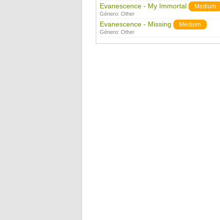
Evanescence - My Immortal
Medium
Género:
Other
Evanescence - Missing
Medium
Género:
Other