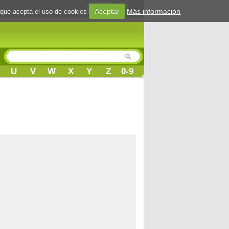
Login
Aceptar
Más información
 que acepta el uso de cookies
U
V
W
X
Y
Z
0-9