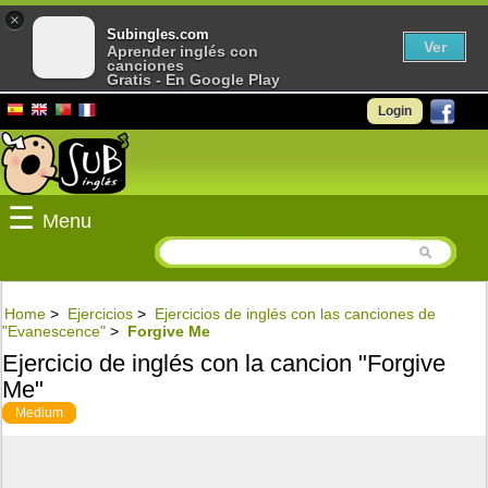
×
Subingles.com
Ver
Aprender inglés con
canciones
Gratis - En Google Play
Login
☰
Menu
Home
>
Ejercicios
>
Ejercicios de inglés con las canciones de
"Evanescence"
>
Forgive Me
Ejercicio de inglés con la cancion "Forgive
Me"
Medium