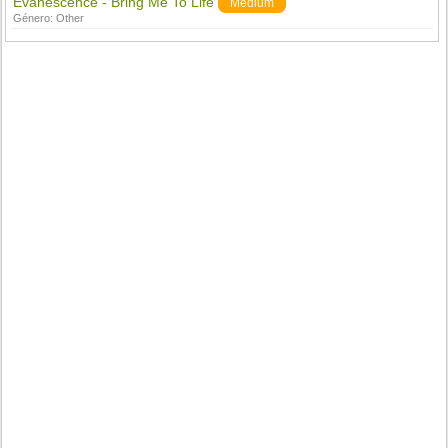
Evanescence - Bring Me To Life
Medium
Género:
Other