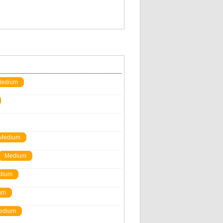
edium
Medium
Medium
dium
um
edium