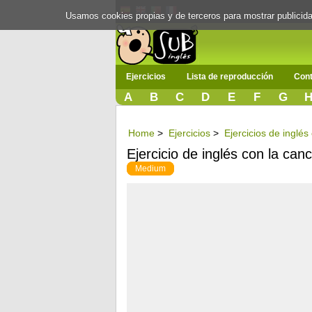
Usamos cookies propias y de terceros para mostrar publici
Ejercicios
Lista de reproducción
Cont
A
B
C
D
E
F
G
Home
>
Ejercicios
>
Ejercicios de inglé
Ejercicio de inglés con la ca
Medium