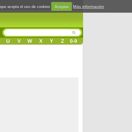
Login
Aceptar
Más información
 que acepta el uso de cookies
U
V
W
X
Y
Z
0-9