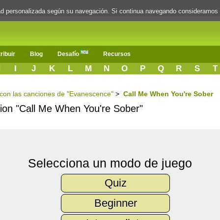
dad personalizada según su navegación. Si continua navegando consideramos
ribuir
Blog
Desafío
Recursos
H
I
J
K
L
M
N
O
P
Q
R
S
T
s con las canciones de "Evanescence"
>
Call Me When You're Sober
ncion "Call Me When You're Sober"
Selecciona un modo de juego
Quiz
Beginner