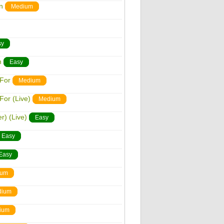
n
Medium
sy
n
Easy
 For
Medium
For (Live)
Medium
) (Live)
Easy
Easy
Easy
ium
dium
ium