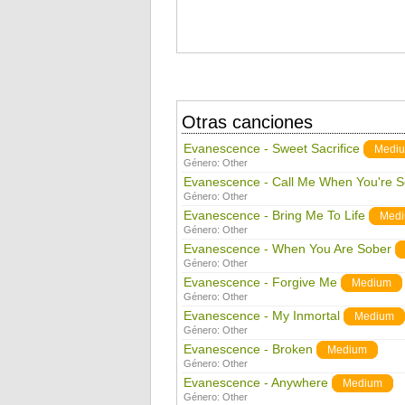
Otras canciones
Evanescence - Sweet Sacrifice
Medi
Género:
Other
Evanescence - Call Me When You're S
Género:
Other
Evanescence - Bring Me To Life
Med
Género:
Other
Evanescence - When You Are Sober
Género:
Other
Evanescence - Forgive Me
Medium
Género:
Other
Evanescence - My Inmortal
Medium
Género:
Other
Evanescence - Broken
Medium
Género:
Other
Evanescence - Anywhere
Medium
Género:
Other