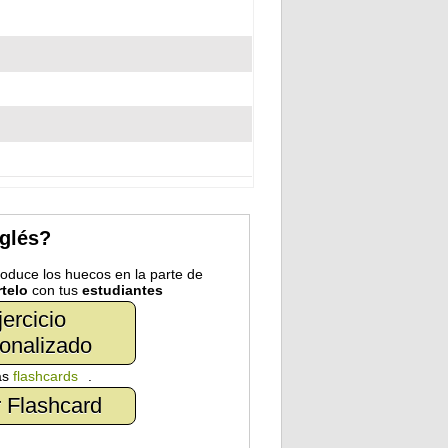
nglés?
troduce los huecos en la parte de
telo
con tus
estudiantes
jercicio
onalizado
as
flashcards
.
 Flashcard