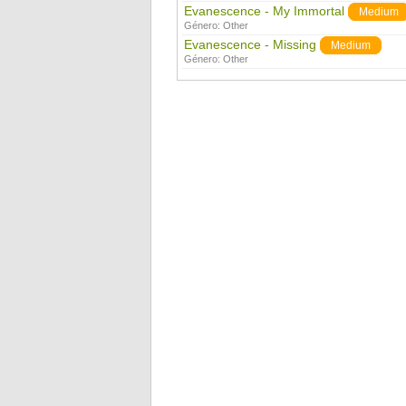
Evanescence - My Immortal
Medium
Género:
Other
Evanescence - Missing
Medium
Género:
Other