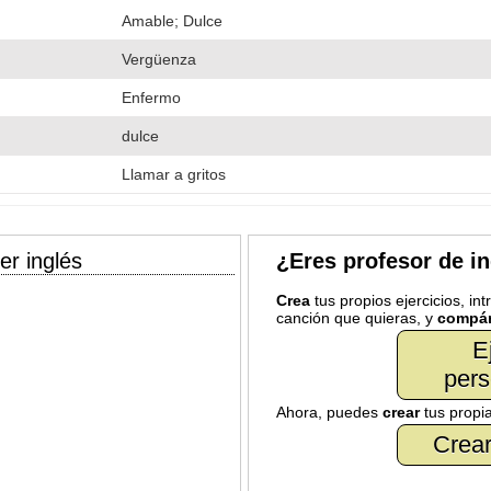
Amable; Dulce
Vergüenza
Enfermo
dulce
Llamar a gritos
er inglés
¿Eres profesor de i
Crea
tus propios ejercicios, in
canción que quieras, y
compár
E
pers
Ahora, puedes
crear
tus propi
Crear