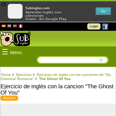
×
Subingles.com
Ver
Aprender inglés con
canciones
Gratis - En Google Play
Login
☰
Menu
Home
>
Ejercicios
>
Ejercicios de inglés con las canciones de "My
Chemical Romance"
>
The Ghost Of You
Ejercicio de inglés con la cancion "The Ghost
Of You"
Medium