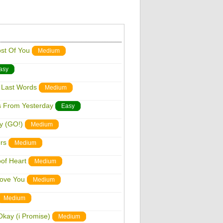
st Of You
Medium
asy
Last Words
Medium
 From Yesterday
Easy
y (GO!)
Medium
rs
Medium
of Heart
Medium
Love You
Medium
Medium
kay (i Promise)
Medium