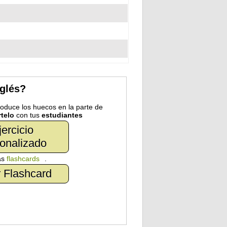
nglés?
troduce los huecos en la parte de
telo
con tus
estudiantes
jercicio
onalizado
as
flashcards
.
 Flashcard