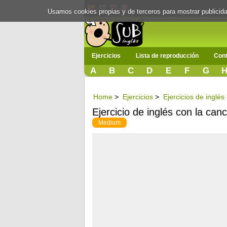
Usamos cookies propias y de terceros para mostrar publici
Ejercicios
Lista de reproducción
Cont
A
B
C
D
E
F
G
Home
>
Ejercicios
>
Ejercicios de ingl
Ejercicio de inglés con la ca
Medium