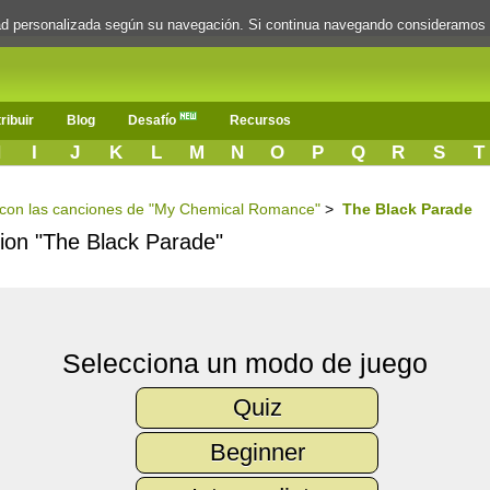
dad personalizada según su navegación. Si continua navegando consideramos
ribuir
Blog
Desafío
Recursos
H
I
J
K
L
M
N
O
P
Q
R
S
T
és con las canciones de "My Chemical Romance"
>
The Black Parade
ncion "The Black Parade"
Selecciona un modo de juego
Quiz
Beginner