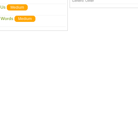
Género:
Other
 Us
Medium
 Words
Medium