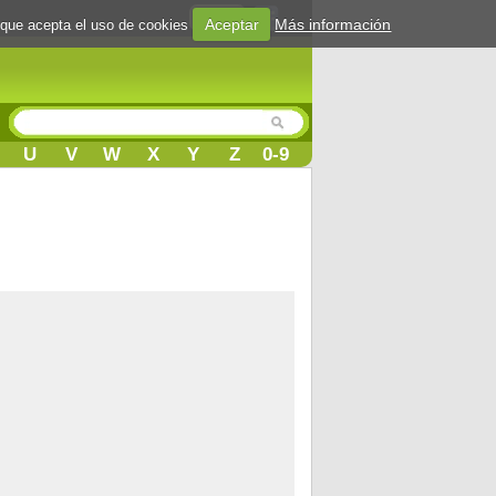
Login
Aceptar
Más información
 que acepta el uso de cookies
U
V
W
X
Y
Z
0-9