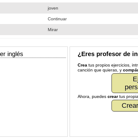
joven
Continuar
Mirar
er inglés
¿Eres profesor de i
Crea
tus propios ejercicios, in
canción que quieras, y
compár
E
pers
Ahora, puedes
crear
tus propi
Crear