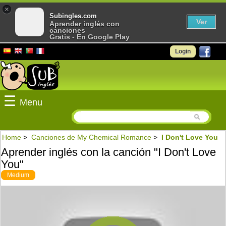
×
Subingles.com
Ver
Aprender inglés con
canciones
Gratis - En Google Play
Login
☰
Menu
Home
>
Canciones de My Chemical Romance
>
I Don't Love You
Aprender inglés con la canción "I Don't Love
You"
Medium