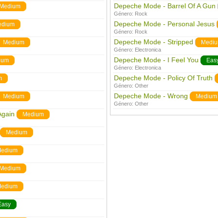
Depeche Mode - Barrel Of A Gun
Medium
Género:
Rock
Depeche Mode - Personal Jesus
edium
Género:
Rock
Depeche Mode - Stripped
Medium
Medi
Género:
Electronica
Depeche Mode - I Feel You
ium
Eas
Género:
Electronica
Depeche Mode - Policy Of Truth
m
Género:
Other
Depeche Mode - Wrong
Medium
Medium
Género:
Other
Again
Medium
Medium
edium
Medium
edium
Easy