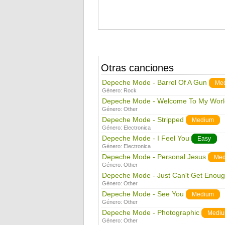
Otras canciones
Depeche Mode - Barrel Of A Gun
Me
Género:
Rock
Depeche Mode - Welcome To My Worl
Género:
Other
Depeche Mode - Stripped
Medium
Género:
Electronica
Depeche Mode - I Feel You
Easy
Género:
Electronica
Depeche Mode - Personal Jesus
Med
Género:
Other
Depeche Mode - Just Can't Get Enou
Género:
Other
Depeche Mode - See You
Medium
Género:
Other
Depeche Mode - Photographic
Medi
Género:
Other