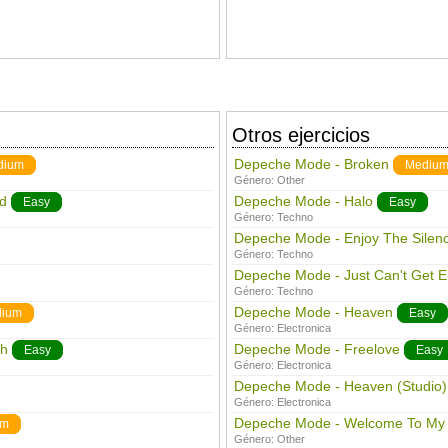
Otros ejercicios
Depeche Mode - Broken
dium
Mediu
Género:
Other
d
Depeche Mode - Halo
Easy
Easy
Género:
Techno
Depeche Mode - Enjoy The Silen
Género:
Techno
Depeche Mode - Just Can't Get 
Género:
Techno
Depeche Mode - Heaven
ium
Easy
Género:
Electronica
gh
Depeche Mode - Freelove
Easy
Easy
Género:
Electronica
Depeche Mode - Heaven (Studio)
Género:
Electronica
Depeche Mode - Welcome To My
um
Género:
Other