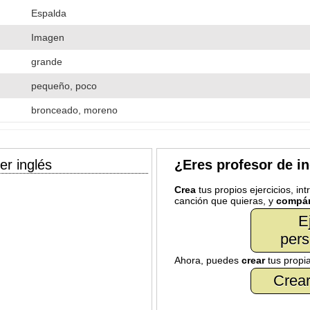
Espalda
Imagen
grande
pequeño, poco
bronceado, moreno
er inglés
¿Eres profesor de i
Crea
tus propios ejercicios, in
canción que quieras, y
compár
E
pers
Ahora, puedes
crear
tus propi
Crear