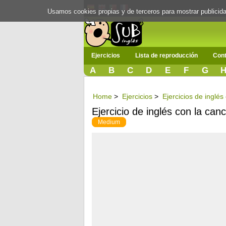
Usamos cookies propias y de terceros para mostrar publici
Ejercicios
Lista de reproducción
Cont
A
B
C
D
E
F
G
Home
>
Ejercicios
>
Ejercicios de inglé
Ejercicio de inglés con la can
Medium