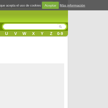
Login
Aceptar
Más información
 que acepta el uso de cookies
U
V
W
X
Y
Z
0-9