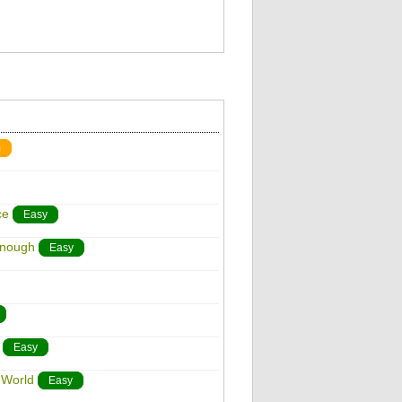
m
ce
Easy
Enough
Easy
Easy
 World
Easy