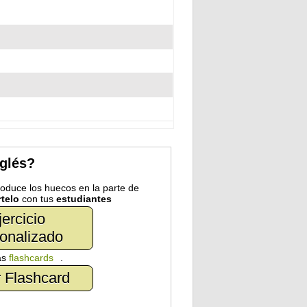
nglés?
troduce los huecos en la parte de
telo
con tus
estudiantes
jercicio
onalizado
as
flashcards
.
 Flashcard