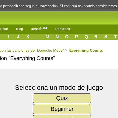
dad personalizada según su navegación. Si continua navegando consideramos
ribuir
Blog
Desafío
Recursos
H
I
J
K
L
M
N
O
P
Q
R
S
T
s con las canciones de "Depeche Mode"
>
Everything Counts
cion "Everything Counts"
Selecciona un modo de juego
Quiz
Beginner