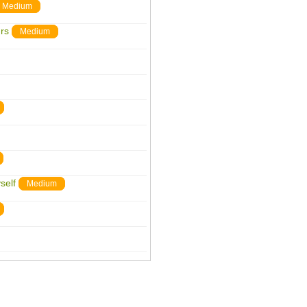
Medium
rs
Medium
self
Medium