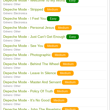
Depeche Mode - Welcome To My World
Easy
Género:
Other
Depeche Mode - Stripped
Medium
Género:
Electronica
Depeche Mode - I Feel You
Easy
Género:
Electronica
Depeche Mode - Personal Jesus
Medium
Género:
Other
Depeche Mode - Just Can't Get Enough
Easy
Género:
Other
Depeche Mode - See You
Medium
Género:
Other
Depeche Mode - Photographic
Medium
Género:
Other
Depeche Mode - Behind The Wheel
Medium
Género:
Other
Depeche Mode - Leave In Silence
Medium
Género:
Other
Depeche Mode - Master And Servant
Medium
Género:
Other
Depeche Mode - Policy Of Truth
Medium
Género:
Other
Depeche Mode - It's No Good
Medium
Género:
Other
Depeche Mode - John The Revelator
Medium