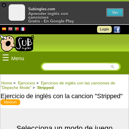
×
Subingles.com
Ver
Aprender inglés con
canciones
Gratis - En Google Play
Login
☰
Menu
Home
>
Ejercicios
>
Ejercicios de inglés con las canciones de
"Depeche Mode"
>
Stripped
Ejercicio de inglés con la cancion "Stripped"
Medium
Selecciona un modo de juego