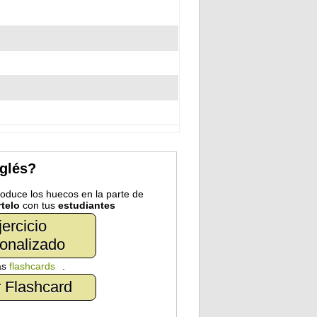
nglés?
troduce los huecos en la parte de
telo
con tus
estudiantes
jercicio
onalizado
as
flashcards
.
 Flashcard