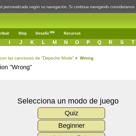
dad personalizada según su navegación. Si continua navegando consideramos
ribuir
Blog
Desafío
Recursos
H
I
J
K
L
M
N
O
P
Q
R
S
T
s con las canciones de "Depeche Mode"
>
Wrong
cion "Wrong"
Selecciona un modo de juego
Quiz
Beginner