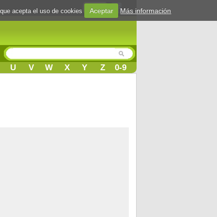
Login
Aceptar
Más información
 que acepta el uso de cookies
U
V
W
X
Y
Z
0-9