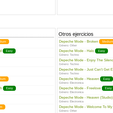
Otros ejercicios
Depeche Mode - Broken
dium
Mediu
Género:
Other
d
Depeche Mode - Halo
Easy
Easy
Género:
Techno
Depeche Mode - Enjoy The Silen
Género:
Techno
Depeche Mode - Just Can't Get 
Género:
Techno
Depeche Mode - Heaven
ium
Easy
Género:
Electronica
gh
Depeche Mode - Freelove
Easy
Easy
Género:
Electronica
Depeche Mode - Heaven (Studio)
Género:
Electronica
Depeche Mode - Welcome To My
um
Género:
Other