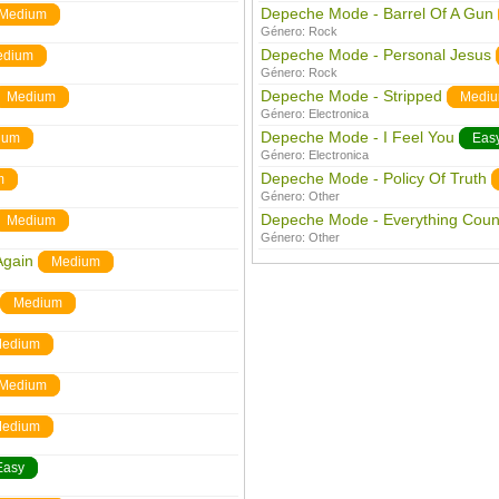
Depeche Mode - Barrel Of A Gun
Medium
Género:
Rock
Depeche Mode - Personal Jesus
edium
Género:
Rock
Depeche Mode - Stripped
Medium
Medi
Género:
Electronica
Depeche Mode - I Feel You
ium
Eas
Género:
Electronica
Depeche Mode - Policy Of Truth
m
Género:
Other
Depeche Mode - Everything Coun
Medium
Género:
Other
Again
Medium
Medium
edium
Medium
edium
Easy