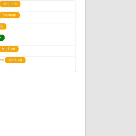
Medium
Medium
um
y
Medium
ts
Medium