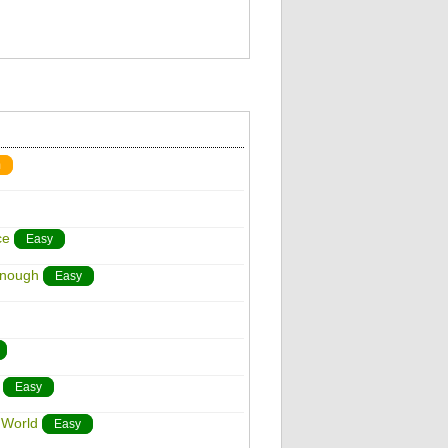
m
ce
Easy
Enough
Easy
Easy
 World
Easy