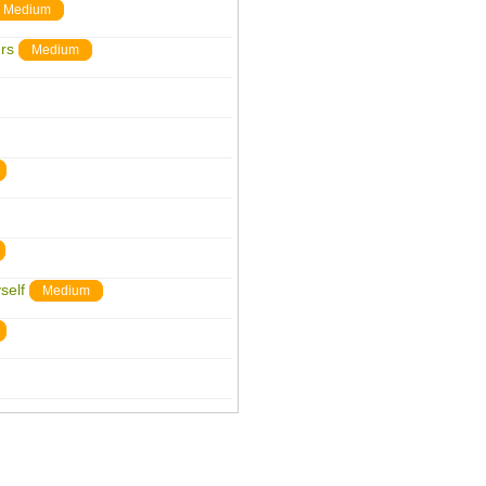
Medium
rs
Medium
self
Medium