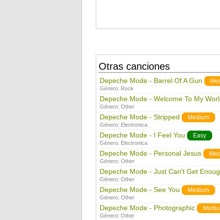
Otras canciones
Depeche Mode - Barrel Of A Gun
Me
Género:
Rock
Depeche Mode - Welcome To My Worl
Género:
Other
Depeche Mode - Stripped
Medium
Género:
Electronica
Depeche Mode - I Feel You
Easy
Género:
Electronica
Depeche Mode - Personal Jesus
Med
Género:
Other
Depeche Mode - Just Can't Get Enou
Género:
Other
Depeche Mode - See You
Medium
Género:
Other
Depeche Mode - Photographic
Medi
Género:
Other