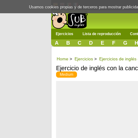
Usamos cookies propias y de terceros para mostrar publici
Ejercicios
Lista de reproducción
Cont
A
B
C
D
E
F
G
Home
>
Ejercicios
>
Ejercicios de inglé
Ejercicio de inglés con la can
Medium