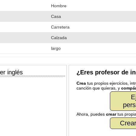
Hombre
Casa
Carretera
Calzada
largo
er inglés
¿Eres profesor de i
Crea
tus propios ejercicios, in
canción que quieras, y
compár
E
pers
Ahora, puedes
crear
tus propi
Crear