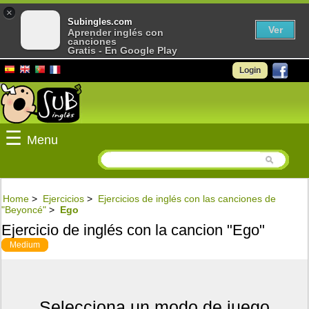
×
Subingles.com
Ver
Aprender inglés con
canciones
Gratis - En Google Play
Login
☰
Menu
Home
>
Ejercicios
>
Ejercicios de inglés con las canciones de
"Beyoncé"
>
Ego
Ejercicio de inglés con la cancion "Ego"
Medium
Selecciona un modo de juego