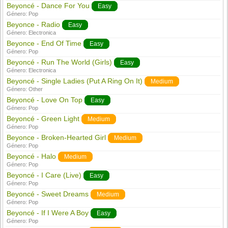
Beyoncé - Dance For You
Easy
Género:
Pop
Beyonce - Radio
Easy
Género:
Electronica
Beyonce - End Of Time
Easy
Género:
Pop
Beyoncé - Run The World (Girls)
Easy
Género:
Electronica
Beyoncé - Single Ladies (Put A Ring On It)
Medium
Género:
Other
Beyoncé - Love On Top
Easy
Género:
Pop
Beyoncé - Green Light
Medium
Género:
Pop
Beyonce - Broken-Hearted Girl
Medium
Género:
Pop
Beyoncé - Halo
Medium
Género:
Pop
Beyoncé - I Care (Live)
Easy
Género:
Pop
Beyoncé - Sweet Dreams
Medium
Género:
Pop
Beyoncé - If I Were A Boy
Easy
Género:
Pop