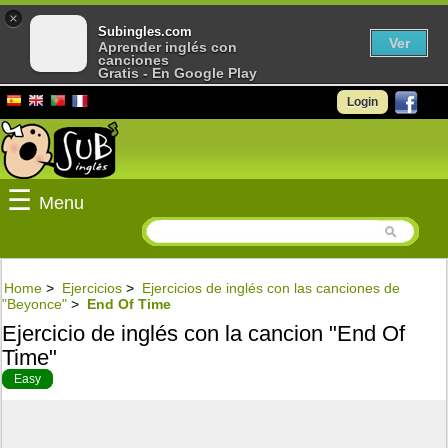
×
Subingles.com
Ver
Aprender inglés con
canciones
Gratis - En Google Play
Login
☰
Menu
Home
>
Ejercicios
>
Ejercicios de inglés con las canciones de
"Beyonce"
>
End Of Time
Ejercicio de inglés con la cancion "End Of
Time"
Easy