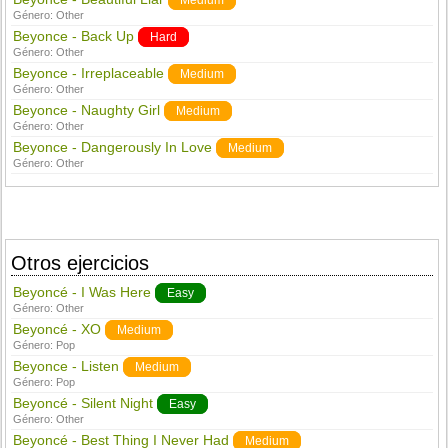
Medium
Género:
Other
Beyonce - Back Up
Hard
Género:
Other
Beyonce - Irreplaceable
Medium
Género:
Other
Beyonce - Naughty Girl
Medium
Género:
Other
Beyonce - Dangerously In Love
Medium
Género:
Other
Otros ejercicios
Beyoncé - I Was Here
Easy
Género:
Other
Beyoncé - XO
Medium
Género:
Pop
Beyonce - Listen
Medium
Género:
Pop
Beyoncé - Silent Night
Easy
Género:
Other
Beyoncé - Best Thing I Never Had
Medium