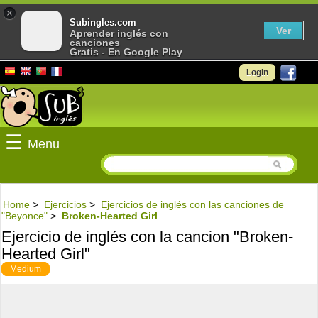
×
Subingles.com
Ver
Aprender inglés con
canciones
Gratis - En Google Play
Login
☰
Menu
Home
>
Ejercicios
>
Ejercicios de inglés con las canciones de
"Beyonce"
>
Broken-Hearted Girl
Ejercicio de inglés con la cancion "Broken-
Hearted Girl"
Medium