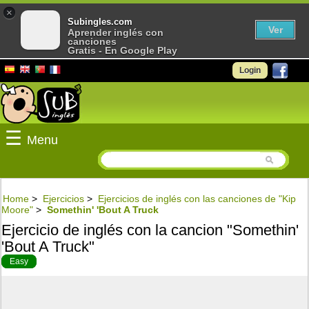
×
Subingles.com
Ver
Aprender inglés con
canciones
Gratis - En Google Play
Login
☰
Menu
Home
>
Ejercicios
>
Ejercicios de inglés con las canciones de "Kip
Moore"
>
Somethin' 'Bout A Truck
Ejercicio de inglés con la cancion "Somethin'
'Bout A Truck"
Easy