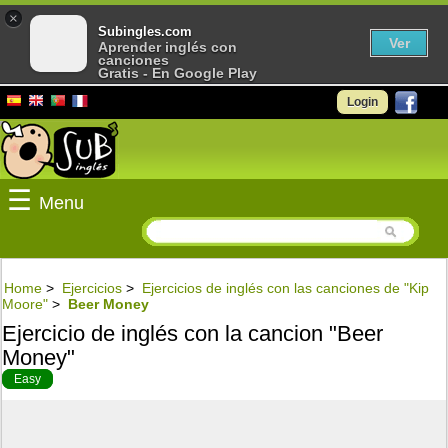
×
Subingles.com
Ver
Aprender inglés con
canciones
Gratis - En Google Play
Login
☰
Menu
Home
>
Ejercicios
>
Ejercicios de inglés con las canciones de "Kip
Moore"
>
Beer Money
Ejercicio de inglés con la cancion "Beer
Money"
Easy