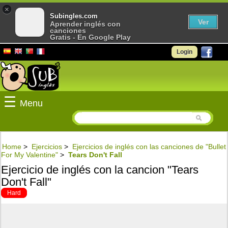
×
Subingles.com
Ver
Aprender inglés con
canciones
Gratis - En Google Play
Login
☰
Menu
Home
>
Ejercicios
>
Ejercicios de inglés con las canciones de "Bullet
For My Valentine"
>
Tears Don't Fall
Ejercicio de inglés con la cancion "Tears
Don't Fall"
Hard