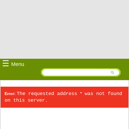
☰
Menu
The requested address
was not found
Error:
''
on this server.