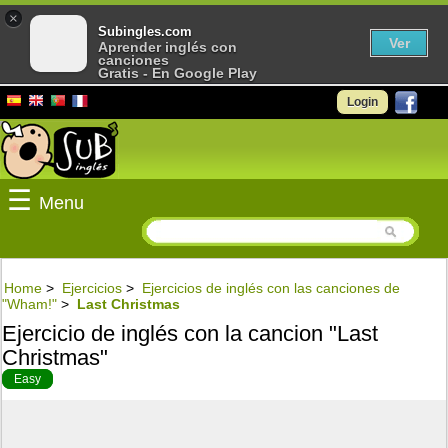
×
Subingles.com
Ver
Aprender inglés con
canciones
Gratis - En Google Play
Login
☰
Menu
Home
>
Ejercicios
>
Ejercicios de inglés con las canciones de
"Wham!"
>
Last Christmas
Ejercicio de inglés con la cancion "Last
Christmas"
Easy