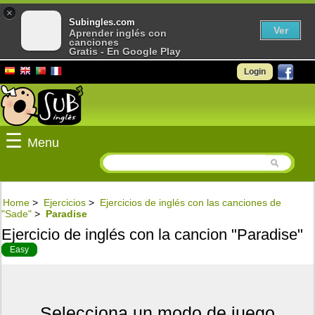
×
Subingles.com
Ver
Aprender inglés con
canciones
Gratis - En Google Play
Login
☰
Menu
Home
>
Ejercicios
>
Ejercicios de inglés con las canciones de
"Sade"
>
Paradise
Ejercicio de inglés con la cancion "Paradise"
Easy
Selecciona un modo de juego