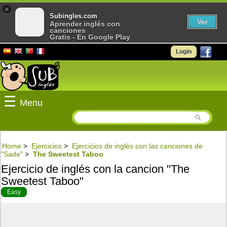
×
Subingles.com
Ver
Aprender inglés con
canciones
Gratis - En Google Play
Login
☰
Menu
Home
>
Ejercicios
>
Ejercicios de inglés con las canciones de
"Sade"
>
The Sweetest Taboo
Ejercicio de inglés con la cancion "The
Sweetest Taboo"
Easy