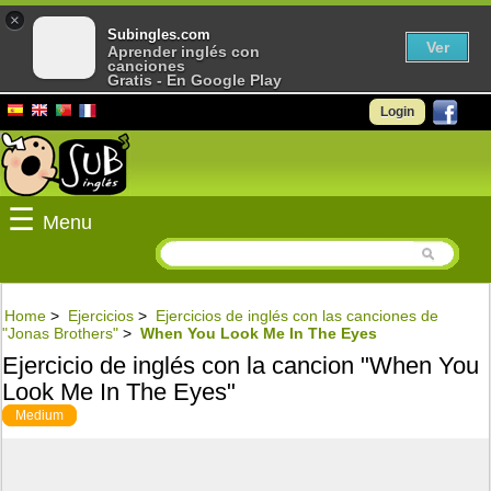
×
Subingles.com
Ver
Aprender inglés con
canciones
Gratis - En Google Play
Login
☰
Menu
Home
>
Ejercicios
>
Ejercicios de inglés con las canciones de
"Jonas Brothers"
>
When You Look Me In The Eyes
Ejercicio de inglés con la cancion "When You
Look Me In The Eyes"
Medium