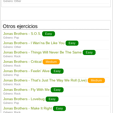
Género:
Other
Otros ejercicios
Jonas Brothers - S.O.S.
Easy
Género:
Pop
Jonas Brothers - I Wan'na Be Like You
Easy
Género:
Other
Jonas Brothers - Things Will Never Be The Same
Easy
Género:
Rock
Jonas Brothers - Critical
Medium
Género:
Rock
Jonas Brothers - Feelin' Alive
Easy
Género:
Pop
Jonas Brothers - That's Just The Way We Roll (Live)
Medium
Género:
Rock
Jonas Brothers - Fly With Me
Easy
Género:
Rock
Jonas Brothers - Lovebug
Easy
Género:
Pop
Jonas Brothers - Make It Right
Easy
Género:
Rock